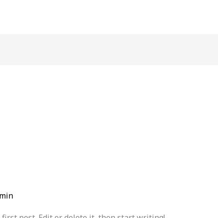
min
rst post. Edit or delete it, then start writing!