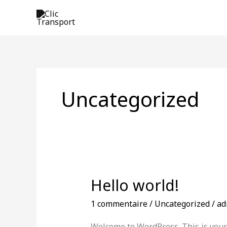
Aller
au
contenu
Uncategorized
Hello world!
Hello
world!
1 commentaire
/
Uncategorized
/
ad
Welcome to WordPress. This is your fi